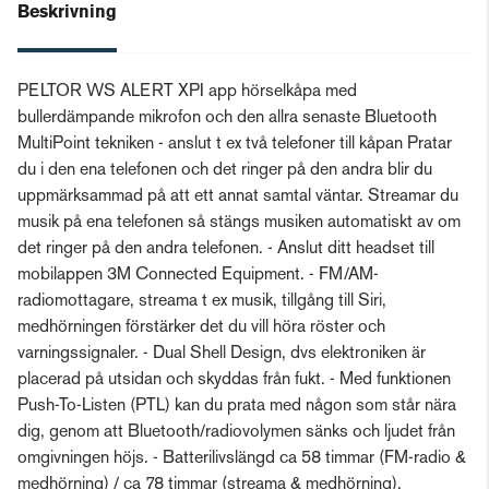
Beskrivning
PELTOR WS ALERT XPI app hörselkåpa med
bullerdämpande mikrofon och den allra senaste Bluetooth
MultiPoint tekniken - anslut t ex två telefoner till kåpan Pratar
du i den ena telefonen och det ringer på den andra blir du
uppmärksammad på att ett annat samtal väntar. Streamar du
musik på ena telefonen så stängs musiken automatiskt av om
det ringer på den andra telefonen. - Anslut ditt headset till
mobilappen 3M Connected Equipment. - FM/AM-
radiomottagare, streama t ex musik, tillgång till Siri,
medhörningen förstärker det du vill höra röster och
varningssignaler. - Dual Shell Design, dvs elektroniken är
placerad på utsidan och skyddas från fukt. - Med funktionen
Push-To-Listen (PTL) kan du prata med någon som står nära
dig, genom att Bluetooth/radiovolymen sänks och ljudet från
omgivningen höjs. - Batterilivslängd ca 58 timmar (FM-radio &
medhörning) / ca 78 timmar (streama & medhörning).