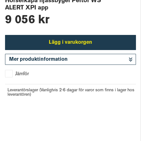
Hörselkåpa hjässbygel Peltor WS
ALERT XPI app
9 056 kr
Lägg i varukorgen
Mer produktinformation
Gå till kassan
Jämför
Leverantörslager
(Vanligtvis 2-6 dagar för varor som finns i lager hos
leverantören)