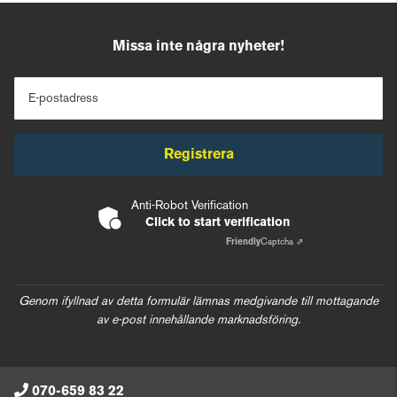
Missa inte några nyheter!
E-postadress
Registrera
Anti-Robot Verification
Click to start verification
Friendly
Captcha ⇗
Genom ifyllnad av detta formulär lämnas medgivande till mottagande
av e-post innehållande marknadsföring.
070-659 83 22