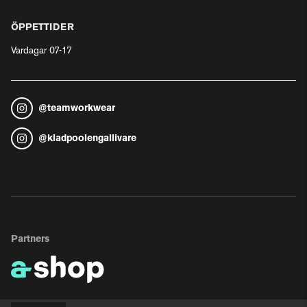
ÖPPETTIDER
Vardagar 07-17
@
teamworkwear
@
kladpoolengallivare
Partners