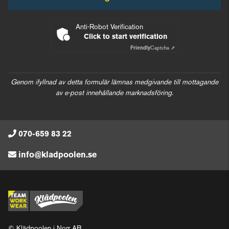
Anti-Robot Verification
Click to start verification
Friendly
Captcha ⇗
Genom ifyllnad av detta formulär lämnas medgivande till mottagande
av e-post innehållande marknadsföring.
070-659 83 22
info@kladpoolen.se
© Klädpoolen i Norr AB