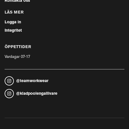
Kontakta oss
LÄS MER
Logga in
Integritet
ÖPPETTIDER
Vardagar 07-17
@
teamworkwear
@
kladpoolengallivare