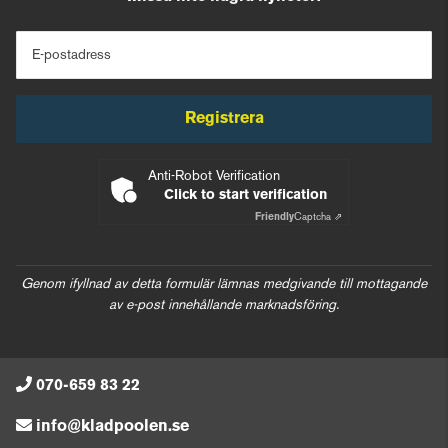
E-postadress
Registrera
Anti-Robot Verification
Click to start verification
Friendly
Captcha ⇗
Genom ifyllnad av detta formulär lämnas medgivande till mottagande
av e-post innehållande marknadsföring.
070-659 83 22
info@kladpoolen.se