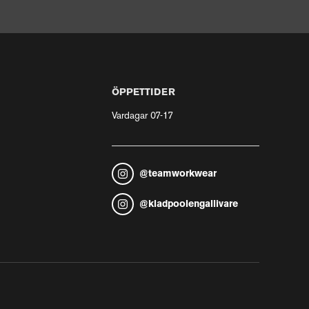
ÖPPETTIDER
Vardagar 07-17
@
teamworkwear
@
kladpoolengallivare