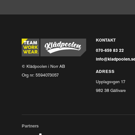
KONTAKT
070-659 83 22
info@kladpoolen.s
© Klädpoolen i Norr AB
ADRESS
Org nr: 5594073057
Upplagsvgen 17
982 38 Gällivare
Partners