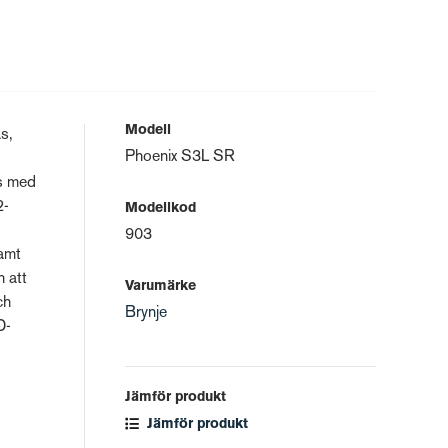
Modell
s,
Phoenix S3L SR
as med
2-
Modellkod
903
samt
h att
Varumärke
ch
Brynje
D-
Jämför produkt
Jämför produkt