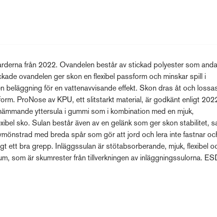
darderna från 2022. Ovandelen består av stickad polyester som anda
ickade ovandelen ger skon en flexibel passform och minskar spill i
n beläggning för en vattenavvisande effekt. Skon dras åt och loss
rm. ProNose av KPU, ett slitstarkt material, är godkänt enligt 202
hämmande yttersula i gummi som i kombination med en mjuk,
bel sko. Sulan består även av en gelänk som ger skon stabilitet, 
vmönstrad med breda spår som gör att jord och lera inte fastnar oc
igt ett bra grepp. Inläggssulan är stötabsorberande, mjuk, flexibel o
um, som är skumrester från tillverkningen av inläggningssulorna. ES