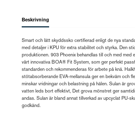
Beskrivning
Smart och lätt skyddssko certifierad enligt de nya stan
med detaljer i KPU för extra stabilitet och styrka. Den st
produktionen. 903 Phoenix behandlas till och med med e
vårt innovativa BOA® Fit System, som ger perfekt passfo
standarden och rekommenderas för arbete på knä. Halk
stötabsorberande EVA-mellansula ger en bekväm och flexi
minskar vridningar och belastning på hälen. Sulan är gro
vatten leds bort effektivt, Det grova mönstret ger samtid
andas. Sulan är bland annat tillverkad av upcyclat PU-sk
godkänd.