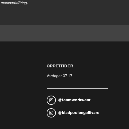
 marknadsföring.
ÖPPETTIDER
Vardagar 07-17
@
teamworkwear
@
kladpoolengallivare