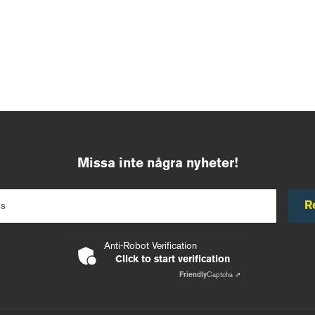
Missa inte några nyheter!
R
ss
Anti-Robot Verification
Click to start verification
Friendly
Captcha ⇗