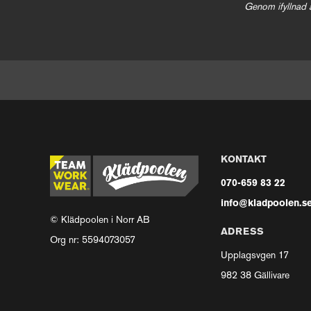
Genom ifyllnad 
KONTAKT
070-659 83 22
info@kladpoolen.s
© Klädpoolen i Norr AB
ADRESS
Org nr: 5594073057
Upplagsvgen 17
982 38 Gällivare