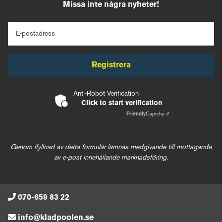
Missa inte några nyheter!
E-postadress
Registrera
Anti-Robot Verification
Click to start verification
Friendly
Captcha ⇗
Genom ifyllnad av detta formulär lämnas medgivande till mottagande
av e-post innehållande marknadsföring.
070-659 83 22
info@kladpoolen.se