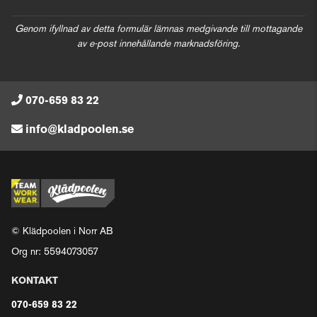
Genom ifyllnad av detta formulär lämnas medgivande till mottagande
av e-post innehållande marknadsföring.
070-659 83 22
info@kladpoolen.se
© Klädpoolen i Norr AB
Org nr: 5594073057
KONTAKT
070-659 83 22