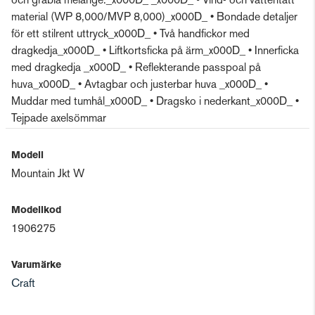
och gråblå melange._x000D_ _x000D_ • Vind- och vattentätt
material (WP 8,000/MVP 8,000)_x000D_ • Bondade detaljer
för ett stilrent uttryck_x000D_ • Två handfickor med
dragkedja_x000D_ • Liftkortsficka på ärm_x000D_ • Innerficka
med dragkedja _x000D_ • Reflekterande passpoal på
huva_x000D_ • Avtagbar och justerbar huva _x000D_ •
Muddar med tumhål_x000D_ • Dragsko i nederkant_x000D_ •
Tejpade axelsömmar
Modell
Mountain Jkt W
Modellkod
1906275
Varumärke
Craft