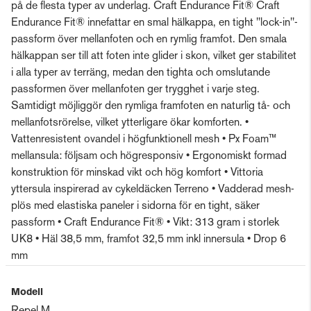
på de flesta typer av underlag. Craft Endurance Fit® Craft
Endurance Fit® innefattar en smal hälkappa, en tight "lock-in"-
passform över mellanfoten och en rymlig framfot. Den smala
hälkappan ser till att foten inte glider i skon, vilket ger stabilitet
i alla typer av terräng, medan den tighta och omslutande
passformen över mellanfoten ger trygghet i varje steg.
Samtidigt möjliggör den rymliga framfoten en naturlig tå- och
mellanfotsrörelse, vilket ytterligare ökar komforten. •
Vattenresistent ovandel i högfunktionell mesh • Px Foam™
mellansula: följsam och högresponsiv • Ergonomiskt formad
konstruktion för minskad vikt och hög komfort • Vittoria
yttersula inspirerad av cykeldäcken Terreno • Vadderad mesh-
plös med elastiska paneler i sidorna för en tight, säker
passform • Craft Endurance Fit® • Vikt: 313 gram i storlek
UK8 • Häl 38,5 mm, framfot 32,5 mm inkl innersula • Drop 6
mm
Modell