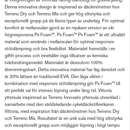
är integreringen av Vittorias racing-teknologi för gravelcykling.
Denna innovativa design är inspirerad av däckmönstren hos
Terreno Dry och Terreno Mix och ger hög slitstyrka och
exceptionellt grepp på de flesta typer av underlag. För optimal
komfort är mellansulan gjord av en mjukare version av vår
högresponsiva Px Foam™. Px Foam™ Px Foam™ är ett ultralätt
material som används i mellansulan för optimal responsiv
stötdämpning och bra flexibilitet. Materialet framställs i en
giftfri process och innehåller inga tillsatser av kemiska
tvärbindningsmedel. Materialet är dessutom 100%
återvinningsbart. Detta innovativa material har låg densitet och
är 20% lättare än traditionell EVA. Den låga vikten i
kombination med responsiv stötdämpning gör Px Foam™ till
ett perfekt val för intensiv löpning under lång tid. Vittoria
yttersula inspirerad av Terreno Innovativ yttersula utvecklad i
samarbete med den världsledande cykeldäckstillverkaren
Vittoria, med inspiration från däckmönstren hos Terreno Dry
och Terreno Mix. Resultatet är en unik sula med hög slitstyrka
och exceptionellt grepp som möjliggör löpning i högt tempo