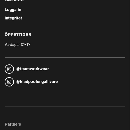
LÄS MER
Logga in
Integritet
ÖPPETTIDER
Vardagar 07-17
@
teamworkwear
@
kladpoolengallivare
Partners