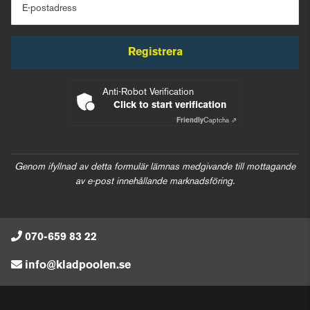
E-postadress
Registrera
Anti-Robot Verification
Click to start verification
Friendly
Captcha ⇗
Genom ifyllnad av detta formulär lämnas medgivande till mottagande
av e-post innehållande marknadsföring.
070-659 83 22
info@kladpoolen.se