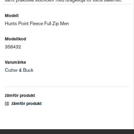
samt praktiska sidofickor med dragkedja för extra säkerhet.
Modell
Hunts Point Fleece Full Zip Men
Modellkod
358432
Varumärke
Cutter & Buck
Jämför produkt
Jämför produkt