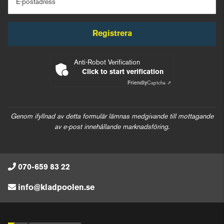
E-postadress
Registrera
Anti-Robot Verification
Click to start verification
Friendly
Captcha ⇗
Genom ifyllnad av detta formulär lämnas medgivande till mottagande
av e-post innehållande marknadsföring.
070-659 83 22
info@kladpoolen.se