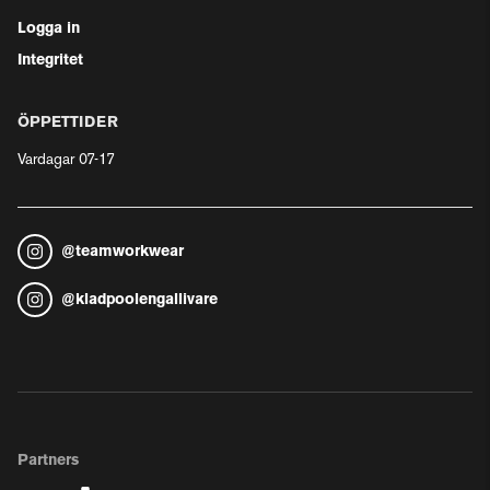
Logga in
Integritet
ÖPPETTIDER
Vardagar 07-17
@
teamworkwear
@
kladpoolengallivare
Partners