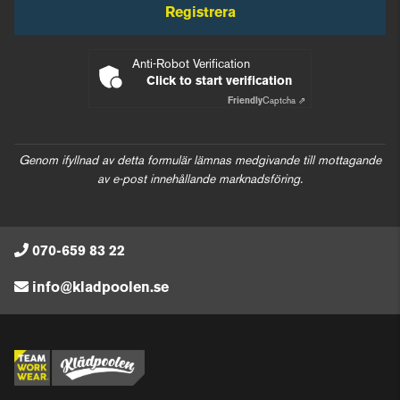
Registrera
Anti-Robot Verification
Click to start verification
Friendly
Captcha ⇗
Genom ifyllnad av detta formulär lämnas medgivande till mottagande
av e-post innehållande marknadsföring.
070-659 83 22
info@kladpoolen.se