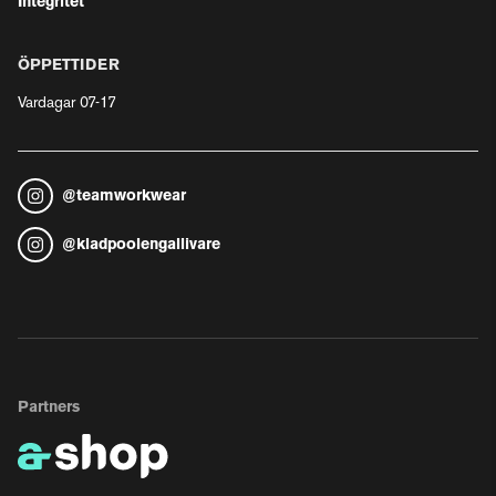
Integritet
ÖPPETTIDER
Vardagar 07-17
@
teamworkwear
@
kladpoolengallivare
Partners