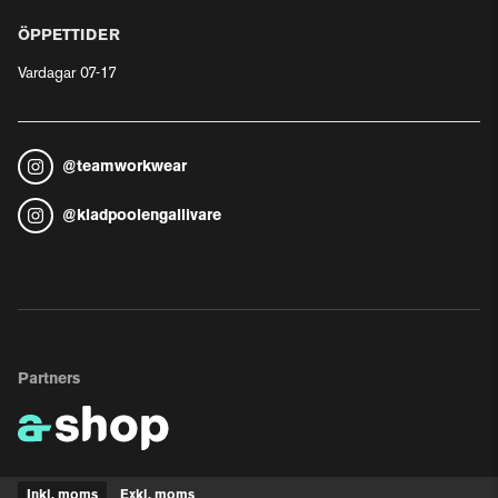
ÖPPETTIDER
Vardagar 07-17
@
teamworkwear
@
kladpoolengallivare
Partners
Inkl. moms
Exkl. moms