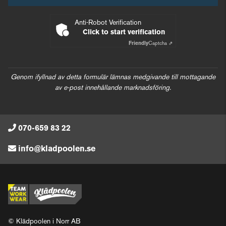
Anti-Robot Verification
Click to start verification
Friendly
Captcha ⇗
Genom ifyllnad av detta formulär lämnas medgivande till mottagande
av e-post innehållande marknadsföring.
070-659 83 22
info@kladpoolen.se
© Klädpoolen i Norr AB