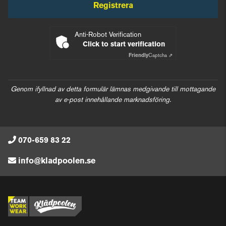
Registrera
Anti-Robot Verification
Click to start verification
Friendly
Captcha ⇗
Genom ifyllnad av detta formulär lämnas medgivande till mottagande
av e-post innehållande marknadsföring.
070-659 83 22
info@kladpoolen.se