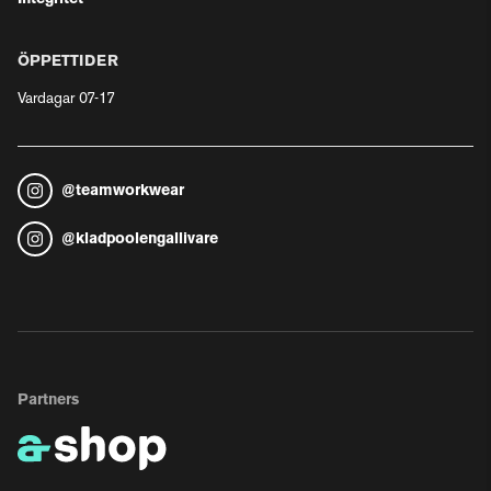
ÖPPETTIDER
Vardagar 07-17
@
teamworkwear
@
kladpoolengallivare
Partners