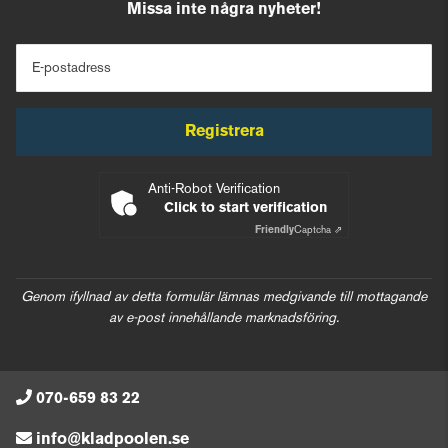
Missa inte några nyheter!
E-postadress
Registrera
Anti-Robot Verification
Click to start verification
Friendly
Captcha ⇗
Genom ifyllnad av detta formulär lämnas medgivande till mottagande
av e-post innehållande marknadsföring.
070-659 83 22
info@kladpoolen.se