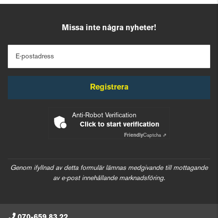
Missa inte några nyheter!
E-postadress
Registrera
Anti-Robot Verification
Click to start verification
Friendly
Captcha ⇗
Genom ifyllnad av detta formulär lämnas medgivande till mottagande
av e-post innehållande marknadsföring.
070-659 83 22