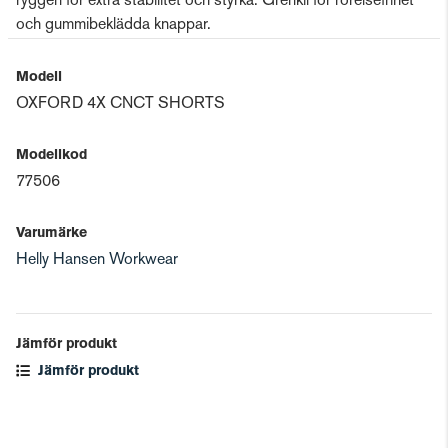
ryggen för extra stabilitet och styrka. Grenkil för rörelsefrihet
och gummibeklädda knappar.
Modell
OXFORD 4X CNCT SHORTS
Modellkod
77506
Varumärke
Helly Hansen Workwear
Jämför produkt
Jämför produkt