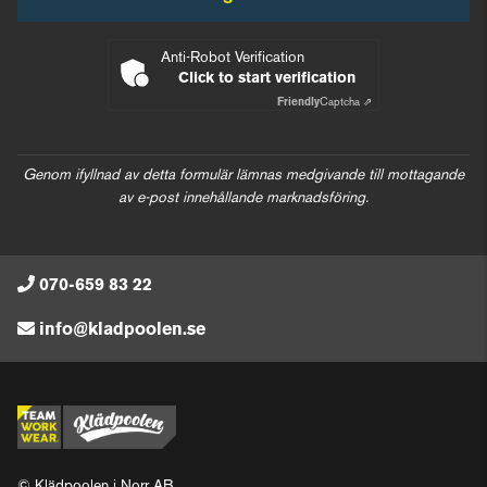
Anti-Robot Verification
Click to start verification
Friendly
Captcha ⇗
Genom ifyllnad av detta formulär lämnas medgivande till mottagande
av e-post innehållande marknadsföring.
070-659 83 22
info@kladpoolen.se
© Klädpoolen i Norr AB