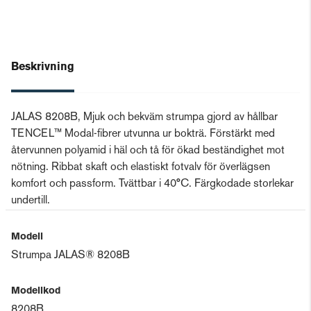
Beskrivning
JALAS 8208B, Mjuk och bekväm strumpa gjord av hållbar
TENCEL™ Modal-fibrer utvunna ur bokträ. Förstärkt med
återvunnen polyamid i häl och tå för ökad beständighet mot
nötning. Ribbat skaft och elastiskt fotvalv för överlägsen
komfort och passform. Tvättbar i 40°C. Färgkodade storlekar
undertill.
Modell
Strumpa JALAS® 8208B
Modellkod
8208B