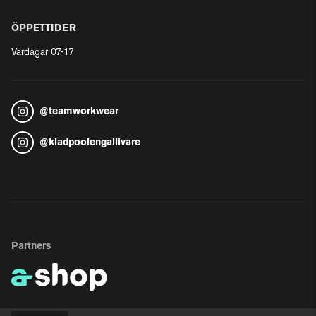
ÖPPETTIDER
Vardagar 07-17
@
teamworkwear
@
kladpoolengallivare
Partners