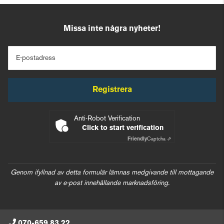
Missa inte några nyheter!
E-postadress
Registrera
Anti-Robot Verification
Click to start verification
Friendly
Captcha ⇗
Genom ifyllnad av detta formulär lämnas medgivande till mottagande
av e-post innehållande marknadsföring.
070-659 83 22