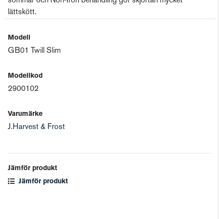
sömmar och Non-Iron behandling gör skjortan mycket
lättskött.
Modell
GB01 Twill Slim
Modellkod
2900102
Varumärke
J.Harvest & Frost
Jämför produkt
Jämför produkt