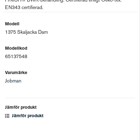
FINISH® DWR-behandling. Certifierad enligt Oeko-tex.
EN343 certifierad.
Modell
1375 Skaljacka Dam
Modellkod
65137548
Varumärke
Jobman
Jämför produkt
Jämför produkt