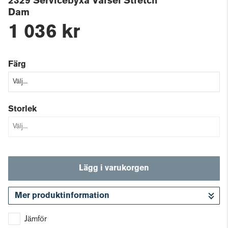
2329 Servicebyxa Varsel Stretch
Dam
1 036 kr
Färg
Storlek
Lägg i varukorgen
Mer produktinformation
Gå till kassan
Jämför