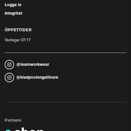
Logga in
Integritet
ÖPPETTIDER
Vardagar 07-17
@
teamworkwear
@
kladpoolengallivare
Partners