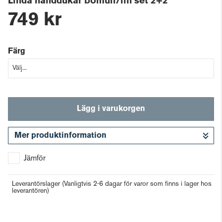
Linda handdukar bomull/lin set 2+2
749 kr
Färg
Lägg i varukorgen
Mer produktinformation
Gå till kassan
Jämför
Leverantörslager
(Vanligtvis 2-6 dagar för varor som finns i lager hos
leverantören)