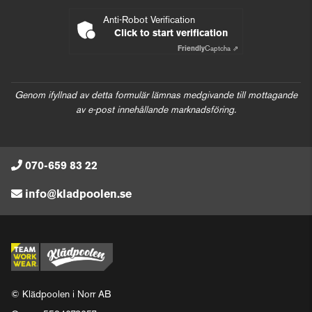
Anti-Robot Verification
Click to start verification
Friendly
Captcha ⇗
Genom ifyllnad av detta formulär lämnas medgivande till mottagande
av e-post innehållande marknadsföring.
070-659 83 22
info@kladpoolen.se
© Klädpoolen i Norr AB