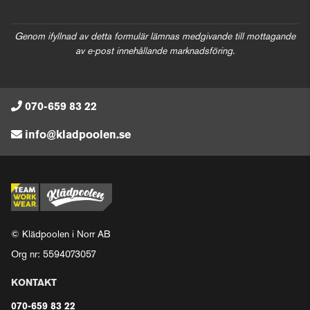
Genom ifyllnad av detta formulär lämnas medgivande till mottagande
av e-post innehållande marknadsföring.
070-659 83 22
info@kladpoolen.se
© Klädpoolen i Norr AB
Org nr: 5594073057
KONTAKT
070-659 83 22