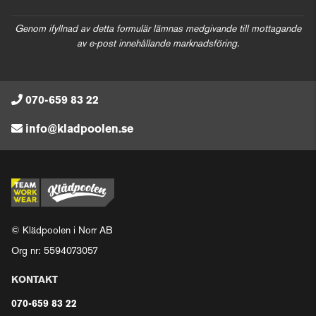
Genom ifyllnad av detta formulär lämnas medgivande till mottagande
av e-post innehållande marknadsföring.
070-659 83 22
info@kladpoolen.se
© Klädpoolen i Norr AB
Org nr: 5594073057
KONTAKT
070-659 83 22