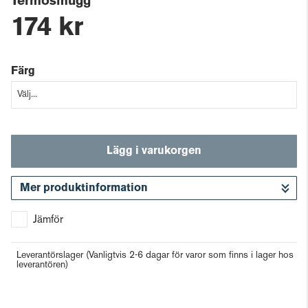
Termosmugg
174 kr
Färg
Lägg i varukorgen
Mer produktinformation
Gå till kassan
Jämför
Leverantörslager
(Vanligtvis 2-6 dagar för varor som finns i lager hos
leverantören)