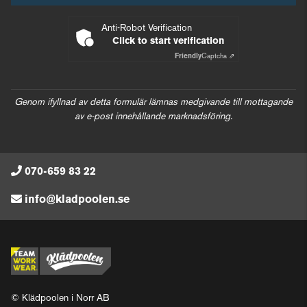
Anti-Robot Verification
Click to start verification
Friendly
Captcha ⇗
Genom ifyllnad av detta formulär lämnas medgivande till mottagande
av e-post innehållande marknadsföring.
070-659 83 22
info@kladpoolen.se
© Klädpoolen i Norr AB