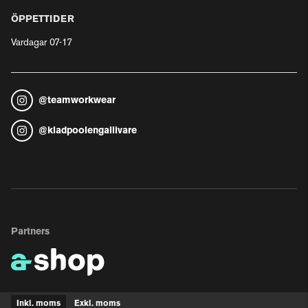
ÖPPETTIDER
Vardagar 07-17
@
teamworkwear
@
kladpoolengallivare
Partners
Inkl. moms
Exkl. moms