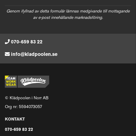
Genom ifyllnad av detta formulär lämnas medgivande till mottagande
av e-post innehållande marknadsföring.
070-659 83 22
info@kladpoolen.se
© Klädpoolen i Norr AB
Org nr: 5594073057
KONTAKT
070-659 83 22