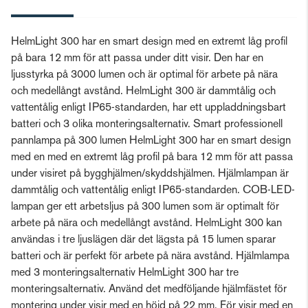
HelmLight 300 har en smart design med en extremt låg profil
på bara 12 mm för att passa under ditt visir. Den har en
ljusstyrka på 3000 lumen och är optimal för arbete på nära
och medellångt avstånd. HelmLight 300 är dammtålig och
vattentålig enligt IP65-standarden, har ett uppladdningsbart
batteri och 3 olika monteringsalternativ. Smart professionell
pannlampa på 300 lumen HelmLight 300 har en smart design
med en med en extremt låg profil på bara 12 mm för att passa
under visiret på bygghjälmen/skyddshjälmen. Hjälmlampan är
dammtålig och vattentålig enligt IP65-standarden. COB-LED-
lampan ger ett arbetsljus på 300 lumen som är optimalt för
arbete på nära och medellångt avstånd. HelmLight 300 kan
användas i tre ljuslägen där det lägsta på 15 lumen sparar
batteri och är perfekt för arbete på nära avstånd. Hjälmlampa
med 3 monteringsalternativ HelmLight 300 har tre
monteringsalternativ. Använd det medföljande hjälmfästet för
montering under visir med en höjd på 22 mm. För visir med en