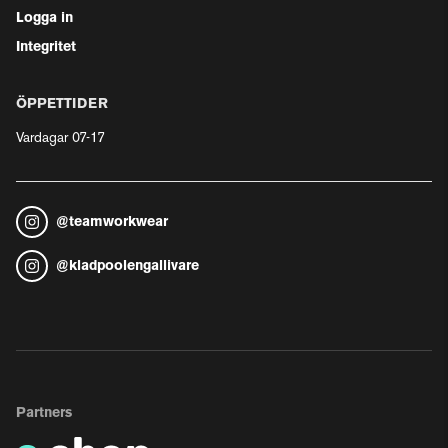
Logga in
Integritet
ÖPPETTIDER
Vardagar 07-17
@
teamworkwear
@
kladpoolengallivare
Partners