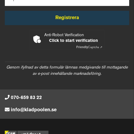
Registrera
Anti-Robot Verification
Click to start verification
Friendly
Captcha ⇗
Genom ifyllnad av detta formulär lämnas medgivande till mottagande
av e-post innehållande marknadsföring.
070-659 83 22
info@kladpoolen.se