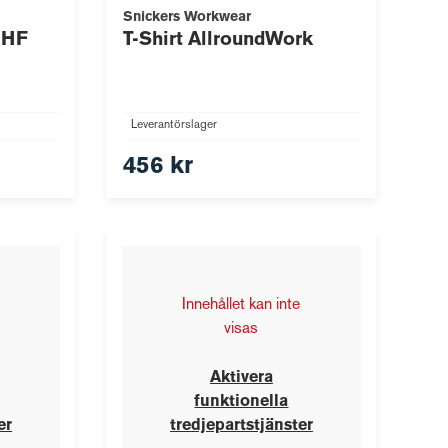
Snickers Workwear
 HF
T-Shirt AllroundWork
Leverantörslager
456 kr
Innehållet kan inte
visas
Aktivera
funktionella
er
tredjepartstjänster