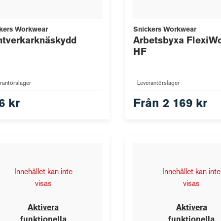
kers Workwear
Snickers Workwear
tverkarknäskydd
Arbetsbyxa FlexiWo
HF
rantörslager
Leverantörslager
6 kr
Från
2 169 kr
Innehållet kan inte
Innehållet kan inte
visas
visas
Aktivera
Aktivera
funktionella
funktionella