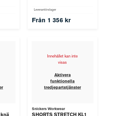
Leverantörslager
Från
1 356 kr
Innehållet kan inte
visas
Aktivera
funktionella
er
tredjepartstjänster
Snickers Workwear
-knä
SHORTS STRETCH KL1