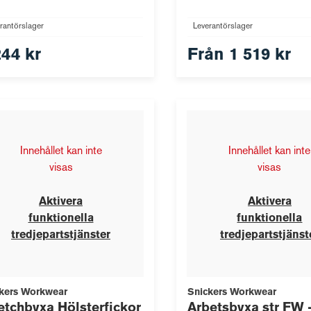
rantörslager
Leverantörslager
244 kr
Från
1 519 kr
Innehållet kan inte
Innehållet kan inte
visas
visas
Aktivera
Aktivera
funktionella
funktionella
tredjepartstjänster
tredjepartstjänst
kers Workwear
Snickers Workwear
etchbyxa Hölsterfickor
Arbetsbyxa str FW 