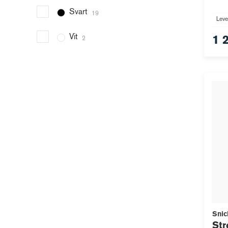
Svart
19
Leve
Vit
1 
2
Snic
Str