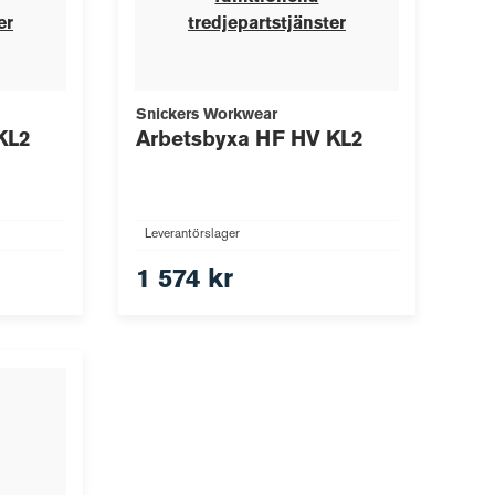
er
tredjepartstjänster
Snickers Workwear
KL2
Arbetsbyxa HF HV KL2
Leverantörslager
1 574 kr