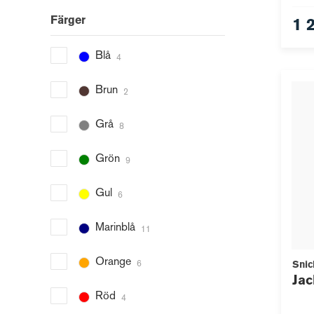
Färger
1 
Blå
4
Brun
2
Grå
8
Grön
9
Gul
6
Marinblå
11
Orange
Snic
6
Jac
Röd
4