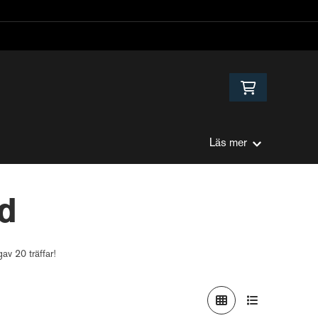
Läs mer
d
av 20 träffar!