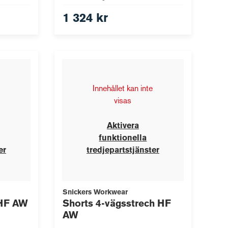
1 324 kr
Innehållet kan inte
visas
Aktivera
funktionella
er
tredjepartstjänster
Snickers Workwear
 HF AW
Shorts 4-vägsstrech HF
AW