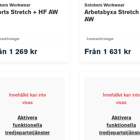
kers Workwear
Snickers Workwear
rts Stretch + HF AW
Arbetsbyxa Stretch
AW
rantörslager
Leverantörslager
ån
1 269 kr
Från
1 631 kr
Innehållet kan inte
Innehållet kan inte
visas
visas
Aktivera
Aktivera
funktionella
funktionella
tredjepartstjänster
tredjepartstjänst