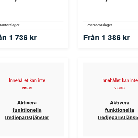
rantörslager
Leverantörslager
ån
1 736 kr
Från
1 386 kr
Innehållet kan inte
Innehållet kan inte
visas
visas
Aktivera
Aktivera
funktionella
funktionella
tredjepartstjänster
tredjepartstjänst