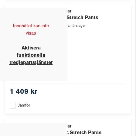
Texstar
W's Stretch Pants
Innehållet kan inte
Leverantörslager
visas
Aktivera
funktionella
tredjepartstjänster
1 409 kr
Jämför
Texstar
Func Stretch Pants