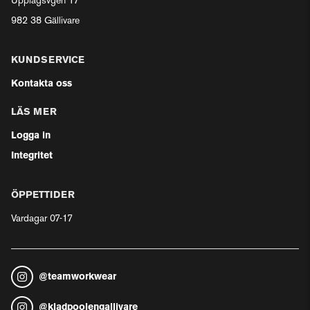
Upplagsvgen 17
982 38 Gällivare
KUNDSERVICE
Kontakta oss
LÄS MER
Logga in
Integritet
ÖPPETTIDER
Vardagar 07-17
@
teamworkwear
@
kladpoolengallivare