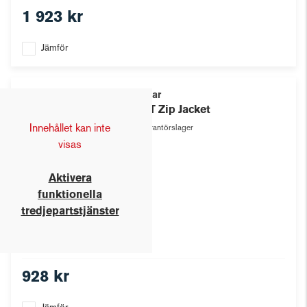
1 923 kr
Jämför
Texstar
GRIT Zip Jacket
Innehållet kan inte
Leverantörslager
visas
Aktivera
funktionella
tredjepartstjänster
928 kr