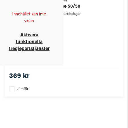
Texstar
Pique 50/50
Innehållet kan inte
Leverantörslager
visas
Aktivera
funktionella
tredjepartstjänster
369 kr
Jämför