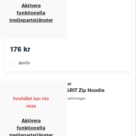
Aktivera
funktionella
tredjepartstjänster
176 kr
Jämför
Texstar
Ws GRIT Zip Hoodie
Innehållet kan inte
Leverantörslager
visas
Aktivera
funktionella
tredjepartstjänster