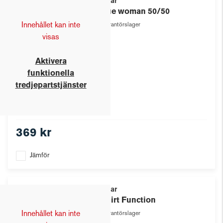
Texstar
Pique woman 50/50
Innehållet kan inte
Leverantörslager
visas
Aktivera
funktionella
tredjepartstjänster
369 kr
Jämför
Texstar
T-Shirt Function
Innehållet kan inte
Leverantörslager