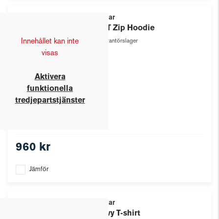
Texstar
GRIT Zip Hoodie
Innehållet kan inte
Leverantörslager
visas
Aktivera
funktionella
tredjepartstjänster
960 kr
Jämför
Texstar
Heavy T-shirt