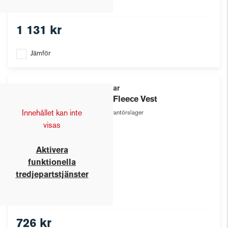
1 131 kr
Jämför
Texstar
Pile Fleece Vest
Innehållet kan inte
Leverantörslager
visas
Aktivera
funktionella
tredjepartstjänster
726 kr