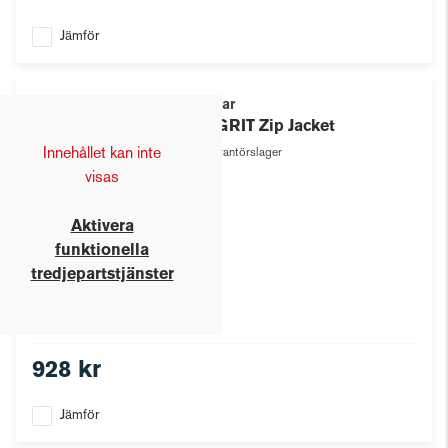
Jämför
Texstar
Ws GRIT Zip Jacket
Innehållet kan inte
Leverantörslager
visas
Aktivera
funktionella
tredjepartstjänster
928 kr
Jämför