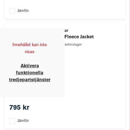
Jämför
Texstar
Pile Fleece Jacket
Innehållet kan inte
Leverantörslager
visas
Aktivera
funktionella
tredjepartstjänster
795 kr
Jämför