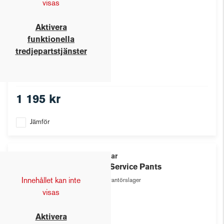
visas
Aktivera
funktionella
tredjepartstjänster
1 195 kr
Jämför
Texstar
W's Service Pants
Innehållet kan inte
Leverantörslager
visas
Aktivera