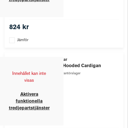
tredjepartstjänster
824 kr
Jämför
Texstar
W's Hooded Cardigan
Innehållet kan inte
Leverantörslager
visas
Aktivera
funktionella
tredjepartstjänster