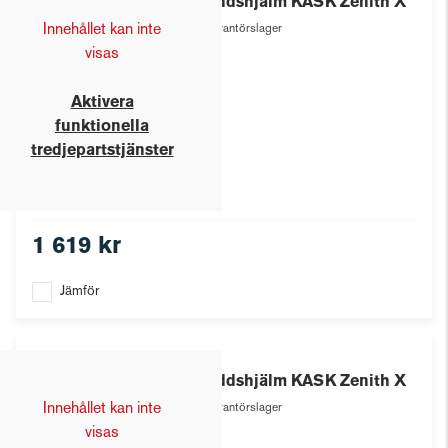
Skyddshjälm KASK Zenith X
Innehållet kan inte
Leverantörslager
visas
Aktivera
funktionella
tredjepartstjänster
1 619 kr
Jämför
Kask
Skyddshjälm KASK Zenith X
Innehållet kan inte
Leverantörslager
visas