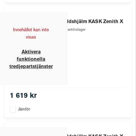
Kask
Skyddshjälm KASK Zenith X
Innehållet kan inte
Leverantörslager
visas
Aktivera
funktionella
tredjepartstjänster
1 619 kr
Jämför
Kask