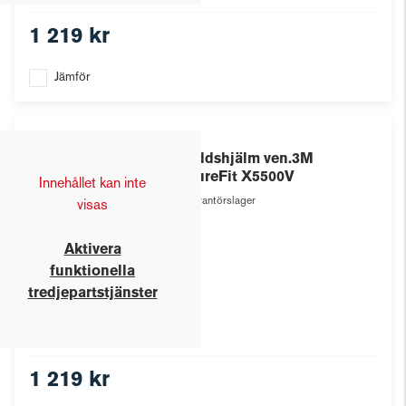
1 219 kr
Jämför
3M
Skyddshjälm ven.3M
SecureFit X5500V
Innehållet kan inte
Leverantörslager
visas
Aktivera
funktionella
tredjepartstjänster
1 219 kr