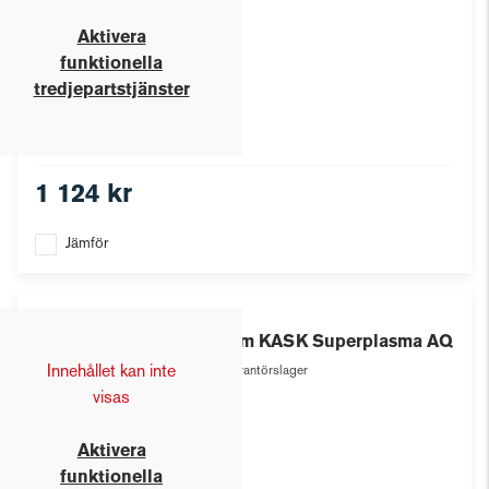
Aktivera
funktionella
tredjepartstjänster
1 124 kr
Jämför
Kask
Hjälm KASK Superplasma AQ
Innehållet kan inte
Leverantörslager
visas
Aktivera
funktionella