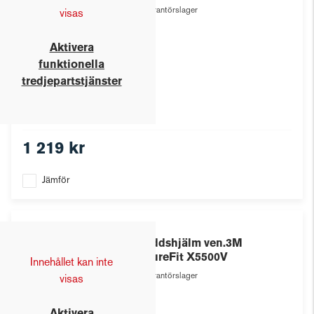
Leverantörslager
visas
Aktivera
funktionella
tredjepartstjänster
1 219 kr
Jämför
3M
Skyddshjälm ven.3M
SecureFit X5500V
Innehållet kan inte
Leverantörslager
visas