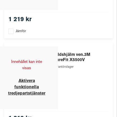
1 219 kr
Jämför
3M
Skyddshjälm ven.3M
SecureFit X5500V
Innehållet kan inte
Leverantörslager
visas
Aktivera
funktionella
tredjepartstjänster