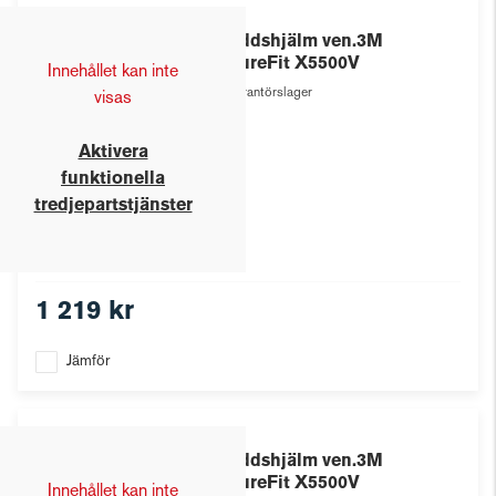
3M
Skyddshjälm ven.3M
SecureFit X5500V
Innehållet kan inte
Leverantörslager
visas
Aktivera
funktionella
tredjepartstjänster
1 219 kr
Jämför
3M
Skyddshjälm ven.3M
SecureFit X5500V
Innehållet kan inte