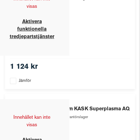
visas
Aktivera
funktionella
tredjepartstjänster
1 124 kr
Jämför
Kask
Hjälm KASK Superplasma AQ
Innehållet kan inte
Leverantörslager
visas