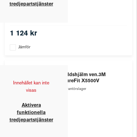
tredjepartstjänster
1 124 kr
Jämför
3M
Skyddshjälm ven.3M
SecureFit X5500V
Innehållet kan inte
Leverantörslager
visas
Aktivera
funktionella
tredjepartstjänster