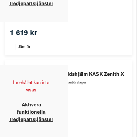
tredjepartstjänster
1 619 kr
Jämför
Kask
Skyddshjälm KASK Zenith X
Innehållet kan inte
Leverantörslager
visas
Aktivera
funktionella
tredjepartstjänster