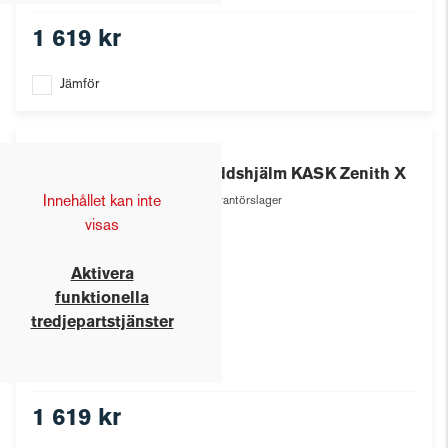
1 619 kr
Jämför
Kask
Skyddshjälm KASK Zenith X
Innehållet kan inte
Leverantörslager
visas
Aktivera
funktionella
tredjepartstjänster
1 619 kr