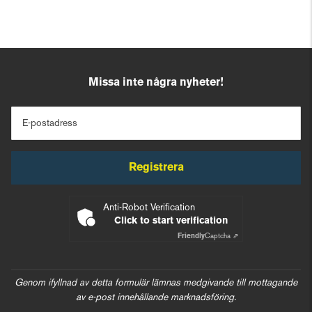
Missa inte några nyheter!
E-postadress
Registrera
Anti-Robot Verification
Click to start verification
Friendly
Captcha ⇗
Genom ifyllnad av detta formulär lämnas medgivande till mottagande
av e-post innehållande marknadsföring.