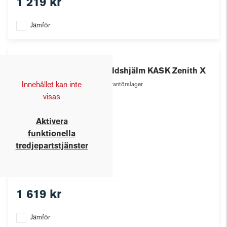
1 219 kr
Jämför
Kask
Skyddshjälm KASK Zenith X
Innehållet kan inte
Leverantörslager
visas
Aktivera
funktionella
tredjepartstjänster
1 619 kr
Jämför