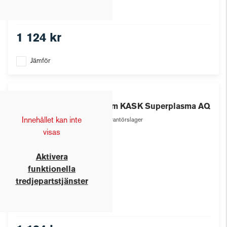
1 124 kr
Jämför
Kask
Hjälm KASK Superplasma AQ
Innehållet kan inte
Leverantörslager
visas
Aktivera
funktionella
tredjepartstjänster