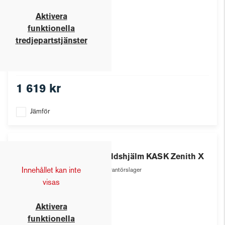
Aktivera
funktionella
tredjepartstjänster
1 619 kr
Jämför
Kask
Skyddshjälm KASK Zenith X
Innehållet kan inte
Leverantörslager
visas
Aktivera
funktionella