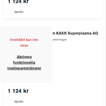
1 124 kr
Jämför
Kask
Hjälm KASK Superplasma AQ
Innehållet kan inte
Leverantörslager
visas
Aktivera
funktionella
tredjepartstjänster
1 124 kr
Jämför