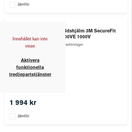
Jämför
3M
Skyddshjälm 3M SecureFit
X5000VE 1000V
Innehållet kan inte
Leverantörslager
visas
Aktivera
funktionella
tredjepartstjänster
1 994 kr
Jämför