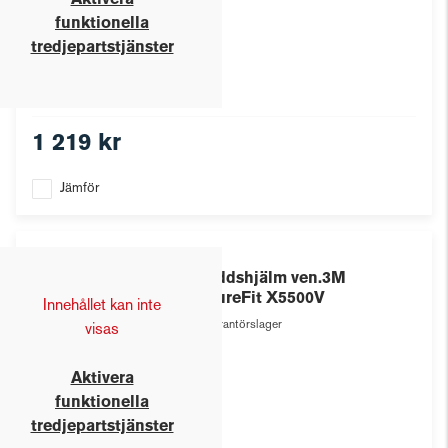
Aktivera
funktionella
tredjepartstjänster
1 219 kr
Jämför
3M
Skyddshjälm ven.3M
SecureFit X5500V
Innehållet kan inte
Leverantörslager
visas
Aktivera
funktionella
tredjepartstjänster