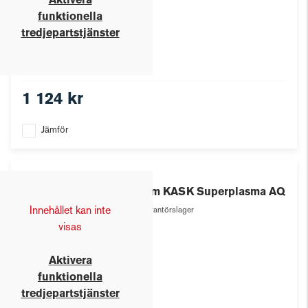
Aktivera
funktionella
tredjepartstjänster
1 124 kr
Jämför
Kask
Hjälm KASK Superplasma AQ
Innehållet kan inte
Leverantörslager
visas
Aktivera
funktionella
tredjepartstjänster