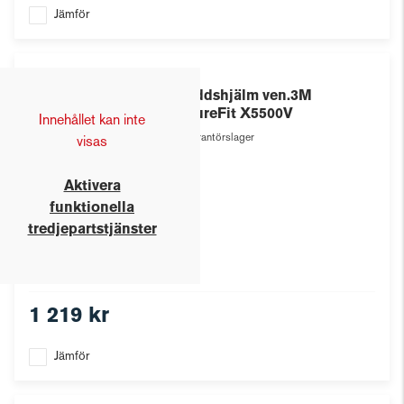
Jämför
3M
Skyddshjälm ven.3M
SecureFit X5500V
Innehållet kan inte
Leverantörslager
visas
Aktivera
funktionella
tredjepartstjänster
1 219 kr
Jämför