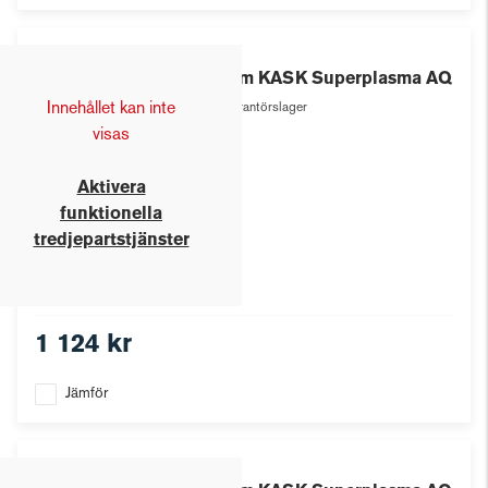
Kask
Hjälm KASK Superplasma AQ
Innehållet kan inte
Leverantörslager
visas
Aktivera
funktionella
tredjepartstjänster
1 124 kr
Jämför
Kask