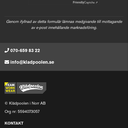
Friendly
Captcha ⇗
Genom ifyllnad av detta formulär lämnas medgivande till mottagande
av e-post innehållande marknadsföring.
070-659 83 22
info@kladpoolen.se
© Klädpoolen i Norr AB
Org nr: 5594073057
KONTAKT