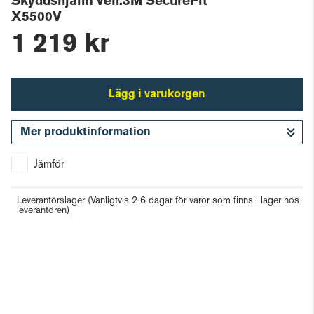
Skyddshjälm ven.3M SecureFit
X5500V
1 219 kr
Lägg i varukorgen
Mer produktinformation
Gå till kassan
Jämför
Leverantörslager
(Vanligtvis 2-6 dagar för varor som finns i lager hos
leverantören)