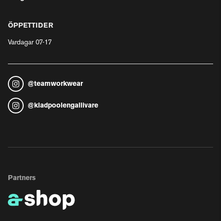
ÖPPETTIDER
Vardagar 07-17
@
teamworkwear
@
kladpoolengallivare
Partners