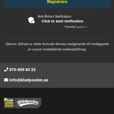
Registrera
Anti-Robot Verification
Click to start verification
Friendly
Captcha ⇗
Genom ifyllnad av detta formulär lämnas medgivande till mottagande
av e-post innehållande marknadsföring.
070-659 83 22
info@kladpoolen.se