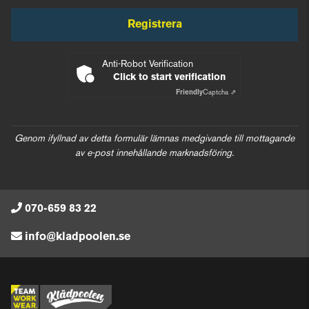
Registrera
Anti-Robot Verification
Click to start verification
Friendly
Captcha ⇗
Genom ifyllnad av detta formulär lämnas medgivande till mottagande
av e-post innehållande marknadsföring.
070-659 83 22
info@kladpoolen.se