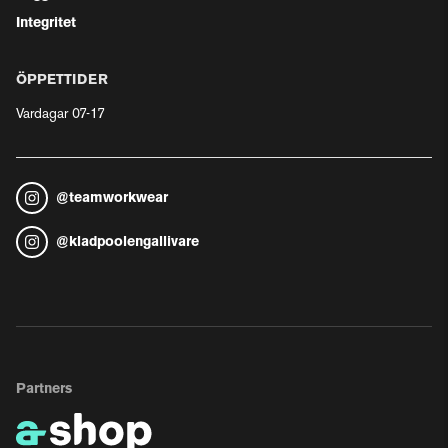
Integritet
ÖPPETTIDER
Vardagar 07-17
@
teamworkwear
@
kladpoolengallivare
Partners