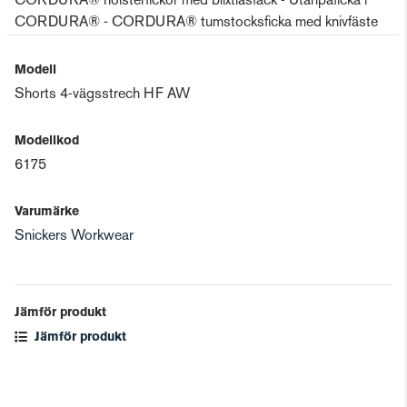
CORDURA® hölsterfickor med blixtlåsfack - Utanpåficka i
CORDURA® - CORDURA® tumstocksficka med knivfäste
Modell
Shorts 4-vägsstrech HF AW
Modellkod
6175
Varumärke
Snickers Workwear
Jämför produkt
Jämför produkt