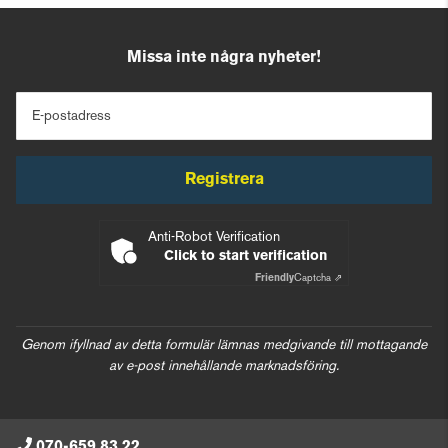
Missa inte några nyheter!
E-postadress
Registrera
Anti-Robot Verification
Click to start verification
Friendly
Captcha ⇗
Genom ifyllnad av detta formulär lämnas medgivande till mottagande
av e-post innehållande marknadsföring.
070-659 83 22