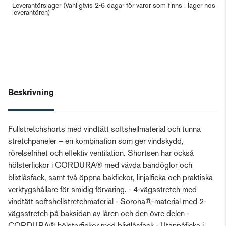
Leverantörslager
(Vanligtvis 2-6 dagar för varor som finns i lager hos
leverantören)
Beskrivning
Fullstretchshorts med vindtätt softshellmaterial och tunna
stretchpaneler – en kombination som ger vindskydd,
rörelsefrihet och effektiv ventilation. Shortsen har också
hölsterfickor i CORDURA® med vävda bandöglor och
blixtlåsfack, samt två öppna bakfickor, linjalficka och praktiska
verktygshållare för smidig förvaring. - 4-vägsstretch med
vindtätt softshellstretchmaterial - Sorona®-material med 2-
vägsstretch på baksidan av låren och den övre delen -