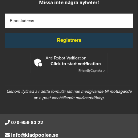
Missa inte några nyheter!
E-postadress
Registrera
Anti-Robot Verification
Click to start verification
Friendly
Captcha ⇗
Genom ifyllnad av detta formulär lämnas medgivande till mottagande
av e-post innehållande marknadsföring.
070-659 83 22
info@kladpoolen.se